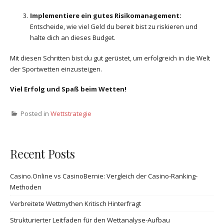
Implementiere ein gutes Risikomanagement:
Entscheide, wie viel Geld du bereit bist zu riskieren und
halte dich an dieses Budget.
Mit diesen Schritten bist du gut gerüstet, um erfolgreich in die Welt
der Sportwetten einzusteigen.
Viel Erfolg und Spaß beim Wetten!
Posted in
Wettstrategie
Recent Posts
Casino.Online vs CasinoBernie: Vergleich der Casino-Ranking-
Methoden
Verbreitete Wettmythen Kritisch Hinterfragt
Strukturierter Leitfaden für den Wettanalyse-Aufbau