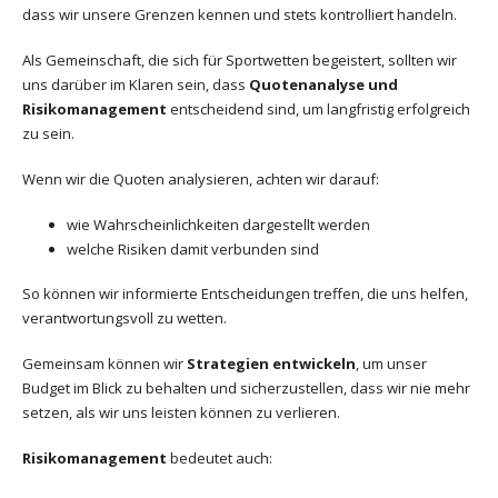
dass wir unsere Grenzen kennen und stets kontrolliert handeln.
Als Gemeinschaft, die sich für Sportwetten begeistert, sollten wir
uns darüber im Klaren sein, dass
Quotenanalyse und
Risikomanagement
entscheidend sind, um langfristig erfolgreich
zu sein.
Wenn wir die Quoten analysieren, achten wir darauf:
wie Wahrscheinlichkeiten dargestellt werden
welche Risiken damit verbunden sind
So können wir informierte Entscheidungen treffen, die uns helfen,
verantwortungsvoll zu wetten.
Gemeinsam können wir
Strategien entwickeln
, um unser
Budget im Blick zu behalten und sicherzustellen, dass wir nie mehr
setzen, als wir uns leisten können zu verlieren.
Risikomanagement
bedeutet auch: