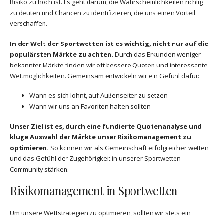
Risiko zu hoch ist. Es geht darum, die Wahrscheinlichkeiten richtig
zu deuten und Chancen zu identifizieren, die uns einen Vorteil
verschaffen.
In der Welt der Sportwetten ist es wichtig, nicht nur auf die
populärsten Märkte zu achten.
Durch das Erkunden weniger
bekannter Märkte finden wir oft bessere Quoten und interessante
Wettmöglichkeiten. Gemeinsam entwickeln wir ein Gefühl dafür:
Wann es sich lohnt, auf Außenseiter zu setzen
Wann wir uns an Favoriten halten sollten
Unser Ziel ist es, durch eine fundierte Quotenanalyse und
kluge Auswahl der Märkte unser Risikomanagement zu
optimieren.
So können wir als Gemeinschaft erfolgreicher wetten
und das Gefühl der Zugehörigkeit in unserer Sportwetten-
Community stärken.
Risikomanagement in Sportwetten
Um unsere Wettstrategien zu optimieren, sollten wir stets ein