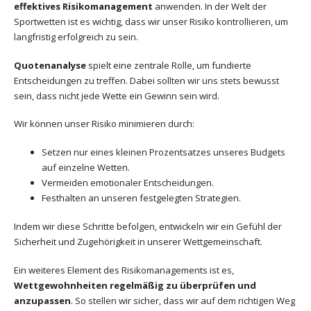
effektives Risikomanagement
anwenden. In der Welt der
Sportwetten ist es wichtig, dass wir unser Risiko kontrollieren, um
langfristig erfolgreich zu sein.
Quotenanalyse
spielt eine zentrale Rolle, um fundierte
Entscheidungen zu treffen. Dabei sollten wir uns stets bewusst
sein, dass nicht jede Wette ein Gewinn sein wird.
Wir können unser Risiko minimieren durch:
Setzen nur eines kleinen Prozentsatzes unseres Budgets
auf einzelne Wetten.
Vermeiden emotionaler Entscheidungen.
Festhalten an unseren festgelegten Strategien.
Indem wir diese Schritte befolgen, entwickeln wir ein Gefühl der
Sicherheit und Zugehörigkeit in unserer Wettgemeinschaft.
Ein weiteres Element des Risikomanagements ist es,
Wettgewohnheiten regelmäßig zu überprüfen und
anzupassen
. So stellen wir sicher, dass wir auf dem richtigen Weg