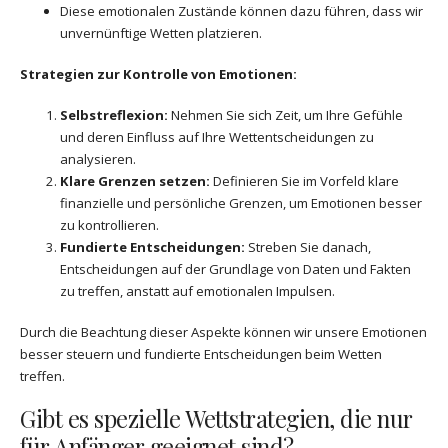
Diese emotionalen Zustände können dazu führen, dass wir
unvernünftige Wetten platzieren.
Strategien zur Kontrolle von Emotionen:
Selbstreflexion:
Nehmen Sie sich Zeit, um Ihre Gefühle
und deren Einfluss auf Ihre Wettentscheidungen zu
analysieren.
Klare Grenzen setzen:
Definieren Sie im Vorfeld klare
finanzielle und persönliche Grenzen, um Emotionen besser
zu kontrollieren.
Fundierte Entscheidungen:
Streben Sie danach,
Entscheidungen auf der Grundlage von Daten und Fakten
zu treffen, anstatt auf emotionalen Impulsen.
Durch die Beachtung dieser Aspekte können wir unsere Emotionen
besser steuern und fundierte Entscheidungen beim Wetten
treffen.
Gibt es spezielle Wettstrategien, die nur
für Anfänger geeignet sind?