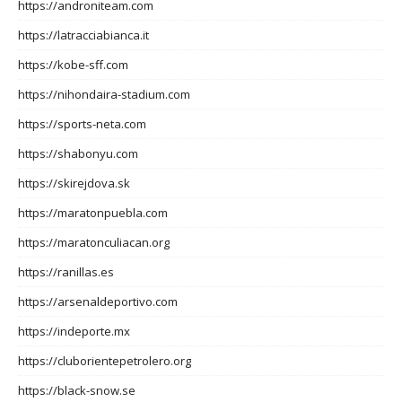
https://androniteam.com
https://latracciabianca.it
https://kobe-sff.com
https://nihondaira-stadium.com
https://sports-neta.com
https://shabonyu.com
https://skirejdova.sk
https://maratonpuebla.com
https://maratonculiacan.org
https://ranillas.es
https://arsenaldeportivo.com
https://indeporte.mx
https://cluborientepetrolero.org
https://black-snow.se