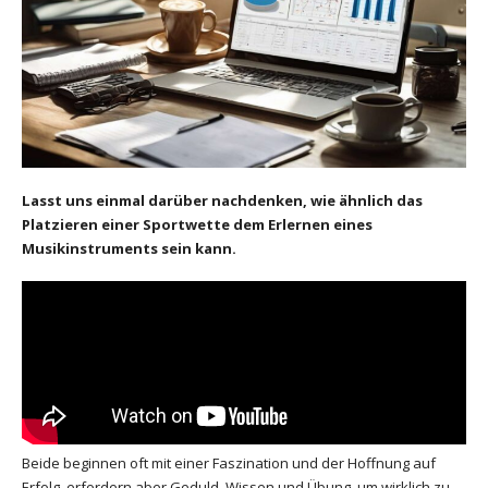
Lasst uns einmal darüber nachdenken, wie ähnlich das
Platzieren einer Sportwette dem Erlernen eines
Musikinstruments sein kann.
Beide beginnen oft mit einer Faszination und der Hoffnung auf
Erfolg, erfordern aber Geduld, Wissen und Übung, um wirklich zu