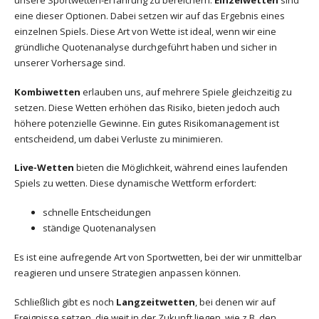
eine dieser Optionen. Dabei setzen wir auf das Ergebnis eines
einzelnen Spiels. Diese Art von Wette ist ideal, wenn wir eine
gründliche Quotenanalyse durchgeführt haben und sicher in
unserer Vorhersage sind.
Kombiwetten
erlauben uns, auf mehrere Spiele gleichzeitig zu
setzen. Diese Wetten erhöhen das Risiko, bieten jedoch auch
höhere potenzielle Gewinne. Ein gutes Risikomanagement ist
entscheidend, um dabei Verluste zu minimieren.
Live-Wetten
bieten die Möglichkeit, während eines laufenden
Spiels zu wetten. Diese dynamische Wettform erfordert:
schnelle Entscheidungen
ständige Quotenanalysen
Es ist eine aufregende Art von Sportwetten, bei der wir unmittelbar
reagieren und unsere Strategien anpassen können.
Schließlich gibt es noch
Langzeitwetten
, bei denen wir auf
Ereignisse setzen, die weit in der Zukunft liegen, wie z.B. den