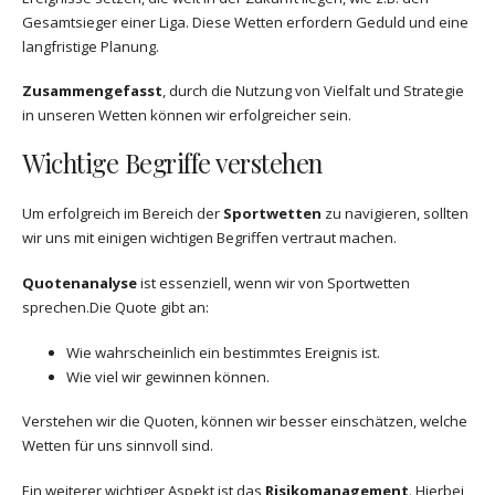
Gesamtsieger einer Liga. Diese Wetten erfordern Geduld und eine
langfristige Planung.
Zusammengefasst
, durch die Nutzung von Vielfalt und Strategie
in unseren Wetten können wir erfolgreicher sein.
Wichtige Begriffe verstehen
Um erfolgreich im Bereich der
Sportwetten
zu navigieren, sollten
wir uns mit einigen wichtigen Begriffen vertraut machen.
Quotenanalyse
ist essenziell, wenn wir von Sportwetten
sprechen.Die Quote gibt an:
Wie wahrscheinlich ein bestimmtes Ereignis ist.
Wie viel wir gewinnen können.
Verstehen wir die Quoten, können wir besser einschätzen, welche
Wetten für uns sinnvoll sind.
Ein weiterer wichtiger Aspekt ist das
Risikomanagement
. Hierbei