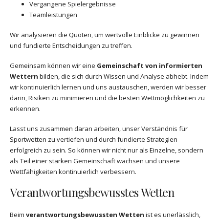
Vergangene Spielergebnisse
Teamleistungen
Wir analysieren die Quoten, um wertvolle Einblicke zu gewinnen
und fundierte Entscheidungen zu treffen.
Gemeinsam können wir eine
Gemeinschaft von informierten
Wettern
bilden, die sich durch Wissen und Analyse abhebt. Indem
wir kontinuierlich lernen und uns austauschen, werden wir besser
darin, Risiken zu minimieren und die besten Wettmöglichkeiten zu
erkennen.
Lasst uns zusammen daran arbeiten, unser Verständnis für
Sportwetten zu vertiefen und durch fundierte Strategien
erfolgreich zu sein. So können wir nicht nur als Einzelne, sondern
als Teil einer starken Gemeinschaft wachsen und unsere
Wettfähigkeiten kontinuierlich verbessern.
Verantwortungsbewusstes Wetten
Beim
verantwortungsbewussten Wetten
ist es unerlässlich,