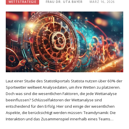
WETTSTRATEGIE
FRAU DR. UTA BAYER
MÄRZ 16, 2026
Laut einer Studie des Statistikportals Statista nutzen über 60% der
Sportwetter weltweit Analysedaten, um ihre Wetten zu platzieren.
Doch was sind die wesentlichen Faktoren, die jede Wettanalyse
beeinflussen? Schlüsselfaktoren der Wettanalyse sind
entscheidend für den Erfolg. Hier sind einige der wesentlichen
Aspekte, die berücksichtigt werden müssen: Teamdynamik: Die
Interaktion und das Zusammenspiel innerhalb eines Teams…