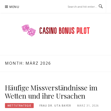
Skip
MENU
to
content
CASINOBONUSPILOT.COM –
WETTSTRATEGIE
MONTH:
MÄRZ 2026
Häufige Missverständnisse im
Wetten und ihre Ursachen
WETTSTRATEGIE
FRAU DR. UTA BAYER
MÄRZ 31, 2026