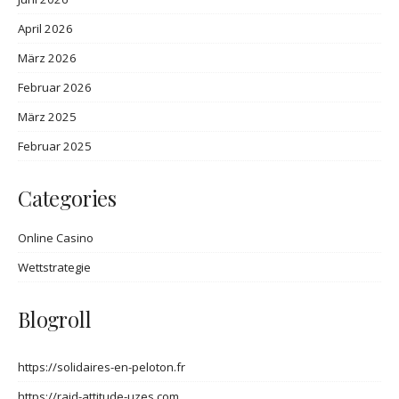
April 2026
März 2026
Februar 2026
März 2025
Februar 2025
Categories
Online Casino
Wettstrategie
Blogroll
https://solidaires-en-peloton.fr
https://raid-attitude-uzes.com