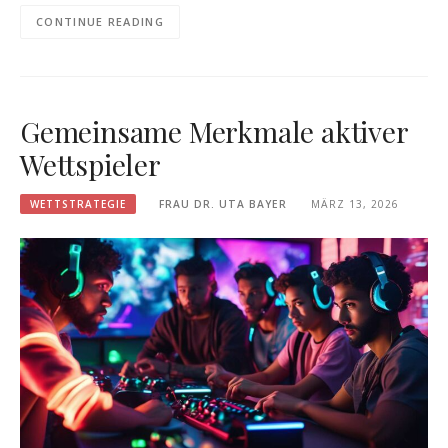
CONTINUE READING
Gemeinsame Merkmale aktiver
Wettspieler
WETTSTRATEGIE
FRAU DR. UTA BAYER
MÄRZ 13, 2026