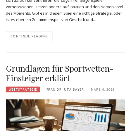
sich darauf konzentrieren, die Züge ihrer Gegenspieler
vorherzusehen, setzen andere auf Intuition und den Nervenkitzel
des Moments. Gibt es in diesem Spiel eine richtige Strategie, oder
ist es eher ein Zusammenspiel von Geschick und…
CONTINUE READING
Grundlagen für Sportwetten-
Einsteiger erklärt
WETTSTRATEGIE
FRAU DR. UTA BAYER
MÄRZ 4, 2026