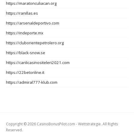
https://maratonculiacan.org
https://ranillas.es
https://arsenaldeportivo.com
https://indeporte.mx
https://cluborientepetrolero.org
https://black-snow.se
https://canlicasinositeleri2021.com
https://22betonline.it
https://admiral777-klub.com
Copyright © 2026 CasinoBonusPilot.com - Wettstrategie. All Rights
Reserved.