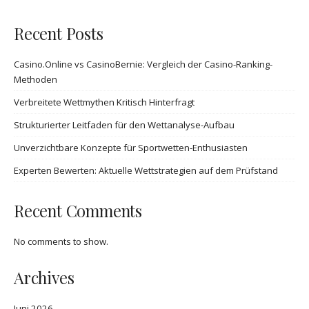
Recent Posts
Casino.Online vs CasinoBernie: Vergleich der Casino-Ranking-
Methoden
Verbreitete Wettmythen Kritisch Hinterfragt
Strukturierter Leitfaden für den Wettanalyse-Aufbau
Unverzichtbare Konzepte für Sportwetten-Enthusiasten
Experten Bewerten: Aktuelle Wettstrategien auf dem Prüfstand
Recent Comments
No comments to show.
Archives
Juni 2026