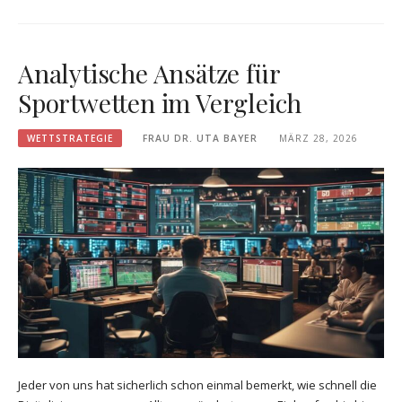
Analytische Ansätze für
Sportwetten im Vergleich
WETTSTRATEGIE
FRAU DR. UTA BAYER
MÄRZ 28, 2026
Jeder von uns hat sicherlich schon einmal bemerkt, wie schnell die