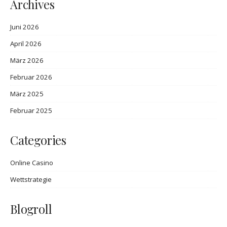
Archives
Juni 2026
April 2026
März 2026
Februar 2026
März 2025
Februar 2025
Categories
Online Casino
Wettstrategie
Blogroll