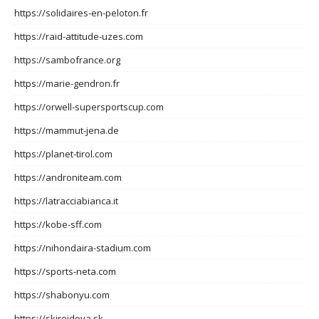
https://solidaires-en-peloton.fr
https://raid-attitude-uzes.com
https://sambofrance.org
https://marie-gendron.fr
https://orwell-supersportscup.com
https://mammut-jena.de
https://planet-tirol.com
https://androniteam.com
https://latracciabianca.it
https://kobe-sff.com
https://nihondaira-stadium.com
https://sports-neta.com
https://shabonyu.com
https://skirejdova.sk