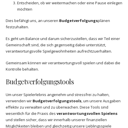
Entscheiden, ob wir weitermachen oder eine Pause einlegen
möchten
Dies befähigt uns, an unseren
Budgetverfolgungs
plänen
festzuhalten.
Es geht um Balance und darum sicherzustellen, dass wir Teil einer
Gemeinschaft sind, die sich gegenseitig dabei unterstützt,
verantwortungsvolle Spielgewohnheiten aufrechtzuerhalten.
Gemeinsam können wir verantwortungsvoll spielen und dabei die
Kontrolle behalten.
Budgetverfolgungstools
Um unser Spielerlebnis angenehm und stressfrei zu halten,
verwenden wir
Budgetverfolgungstools
, um unsere Ausgaben
effektiv zu verwalten und zu überwachen. Diese Tools sind
wesentlich für die Praxis des
verantwortungsvollen Spielens
und stellen sicher, dass wir innerhalb unserer finanziellen
Möglichkeiten bleiben und gleichzeitig unsere Lieblingsspiele