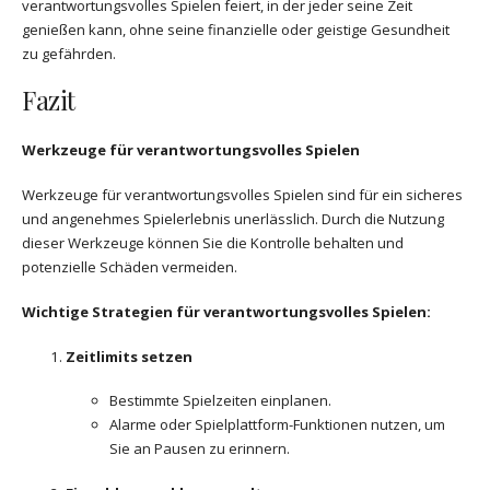
verantwortungsvolles Spielen feiert, in der jeder seine Zeit
genießen kann, ohne seine finanzielle oder geistige Gesundheit
zu gefährden.
Fazit
Werkzeuge für verantwortungsvolles Spielen
Werkzeuge für verantwortungsvolles Spielen sind für ein sicheres
und angenehmes Spielerlebnis unerlässlich. Durch die Nutzung
dieser Werkzeuge können Sie die Kontrolle behalten und
potenzielle Schäden vermeiden.
Wichtige Strategien für verantwortungsvolles Spielen:
Zeitlimits setzen
Bestimmte Spielzeiten einplanen.
Alarme oder Spielplattform-Funktionen nutzen, um
Sie an Pausen zu erinnern.