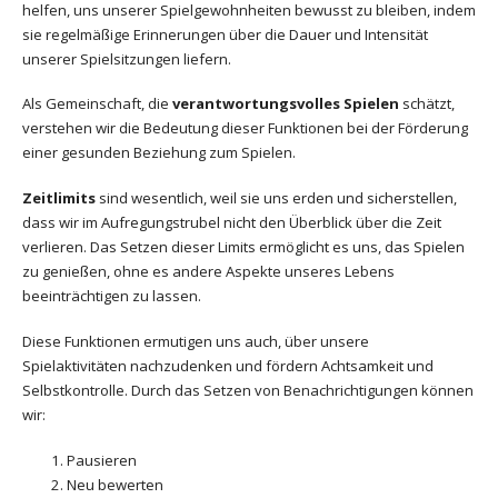
helfen, uns unserer Spielgewohnheiten bewusst zu bleiben, indem
sie regelmäßige Erinnerungen über die Dauer und Intensität
unserer Spielsitzungen liefern.
Als Gemeinschaft, die
verantwortungsvolles Spielen
schätzt,
verstehen wir die Bedeutung dieser Funktionen bei der Förderung
einer gesunden Beziehung zum Spielen.
Zeitlimits
sind wesentlich, weil sie uns erden und sicherstellen,
dass wir im Aufregungstrubel nicht den Überblick über die Zeit
verlieren. Das Setzen dieser Limits ermöglicht es uns, das Spielen
zu genießen, ohne es andere Aspekte unseres Lebens
beeinträchtigen zu lassen.
Diese Funktionen ermutigen uns auch, über unsere
Spielaktivitäten nachzudenken und fördern Achtsamkeit und
Selbstkontrolle. Durch das Setzen von Benachrichtigungen können
wir:
Pausieren
Neu bewerten