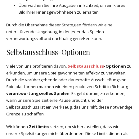
Überwachen Sie Ihre Ausgaben in Echtzeit, um ein klares
Bild Ihrer Finanzgewohnheiten zu erhalten.
Durch die Übernahme dieser Strategien fördern wir eine
unterstützende Umgebung, in der jeder das Spielen
verantwortungsvoll und nachhaltig genießen kann.
Selbstausschluss-Optionen
Viele von uns profitieren davon,
Selbstausschluss
-Optionen
zu
erkunden, um unsere Spielgewohnheiten effektiv zu verwalten.
Durch die vorübergehende oder dauerhafte Ausschließung von
Spielplattformen machen wir einen proaktiven Schritt in Richtung
verantwortungsvolles Spielen
. Es geht darum, zu erkennen,
wann unsere Spielzeit eine Pause braucht, und der
Selbstausschluss ist ein Werkzeug, das uns hilft, diese notwendige
Grenze zu schaffen.
Wir können
Zeitlimits
setzen, um sicherzustellen, dass wir
unsere Spielsitzungen nicht überdehnen. Diese Limits dienen als