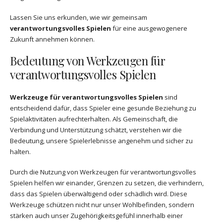
Lassen Sie uns erkunden, wie wir gemeinsam
verantwortungsvolles Spielen
für eine ausgewogenere
Zukunft annehmen können.
Bedeutung von Werkzeugen für
verantwortungsvolles Spielen
Werkzeuge für verantwortungsvolles Spielen
sind
entscheidend dafür, dass Spieler eine gesunde Beziehung zu
Spielaktivitäten aufrechterhalten. Als Gemeinschaft, die
Verbindung und Unterstützung schätzt, verstehen wir die
Bedeutung, unsere Spielerlebnisse angenehm und sicher zu
halten.
Durch die Nutzung von Werkzeugen für verantwortungsvolles
Spielen helfen wir einander, Grenzen zu setzen, die verhindern,
dass das Spielen überwältigend oder schädlich wird. Diese
Werkzeuge schützen nicht nur unser Wohlbefinden, sondern
stärken auch unser Zugehörigkeitsgefühl innerhalb einer