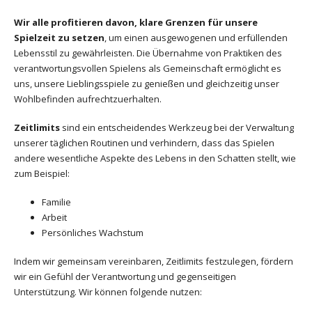
Wir alle profitieren davon, klare Grenzen für unsere
Spielzeit zu setzen
, um einen ausgewogenen und erfüllenden
Lebensstil zu gewährleisten. Die Übernahme von Praktiken des
verantwortungsvollen Spielens als Gemeinschaft ermöglicht es
uns, unsere Lieblingsspiele zu genießen und gleichzeitig unser
Wohlbefinden aufrechtzuerhalten.
Zeitlimits
sind ein entscheidendes Werkzeug bei der Verwaltung
unserer täglichen Routinen und verhindern, dass das Spielen
andere wesentliche Aspekte des Lebens in den Schatten stellt, wie
zum Beispiel:
Familie
Arbeit
Persönliches Wachstum
Indem wir gemeinsam vereinbaren, Zeitlimits festzulegen, fördern
wir ein Gefühl der Verantwortung und gegenseitigen
Unterstützung. Wir können folgende nutzen: