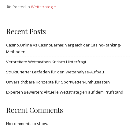
Posted in
Wettstrategie
Recent Posts
Casino.Online vs CasinoBernie: Vergleich der Casino-Ranking-
Methoden
Verbreitete Wettmythen Kritisch Hinterfragt
Strukturierter Leitfaden für den Wettanalyse-Aufbau
Unverzichtbare Konzepte für Sportwetten-Enthusiasten
Experten Bewerten: Aktuelle Wettstrategien auf dem Prüfstand
Recent Comments
No comments to show.