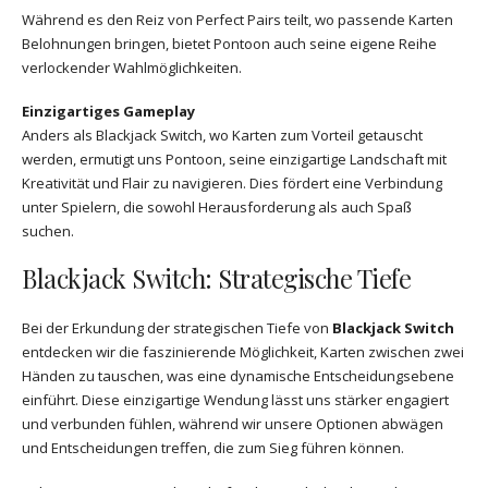
Während es den Reiz von Perfect Pairs teilt, wo passende Karten
Belohnungen bringen, bietet Pontoon auch seine eigene Reihe
verlockender Wahlmöglichkeiten.
Einzigartiges Gameplay
Anders als Blackjack Switch, wo Karten zum Vorteil getauscht
werden, ermutigt uns Pontoon, seine einzigartige Landschaft mit
Kreativität und Flair zu navigieren. Dies fördert eine Verbindung
unter Spielern, die sowohl Herausforderung als auch Spaß
suchen.
Blackjack Switch: Strategische Tiefe
Bei der Erkundung der strategischen Tiefe von
Blackjack Switch
entdecken wir die faszinierende Möglichkeit, Karten zwischen zwei
Händen zu tauschen, was eine dynamische Entscheidungsebene
einführt. Diese einzigartige Wendung lässt uns stärker engagiert
und verbunden fühlen, während wir unsere Optionen abwägen
und Entscheidungen treffen, die zum Sieg führen können.