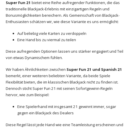
Super Fun 21
bietet eine Reihe aufregender Funktionen, die das
traditionelle Blackjack-Erlebnis mit einzigartigen Regeln und
Bonusmöglichkeiten bereichern. Als Gemeinschaft von Blackjack-
Enthusiasten schätzen wir, wie diese Variante es uns ermöglicht:
Auf beliebig viele Karten zu verdoppeln
Eine Hand bis zu viermal zu teilen
Diese aufregenden Optionen lassen uns stärker engagiert und Teil
von etwas Dynamischem fühlen.
Wir haben Ähnlichkeiten zwischen
Super Fun 21 und Spanish 21
bemerkt, einer weiteren beliebten Variante, da beide Spiele
Flexibilität bieten, die im klassischen Blackjack nicht zu finden ist.
Dennoch sticht Super Fun 21 mit seinen Sofortgewinn-Regeln
hervor, wie zum Beispiel:
Eine Spielerhand mit insgesamt 21 gewinnt immer, sogar
gegen ein Blackjack des Dealers
Diese Regel lässt jede Hand wie eine Teamleistung erscheinen und