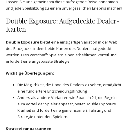
Lassen Sie uns gemeinsam diese aufregende Reise annehmen
und jede Spielsitzung zu einem unvergesslichen Erlebnis machen!
Double Exposure: Aufgedeckte Dealer-
Karten
Double Exposure
bietet eine einzigartige Variation in der Welt
des Blackjacks, indem beide Karten des Dealers aufgedeckt
werden. Dies verschafft Spielern einen erheblichen Vorteil und
erfordert eine angepasste Strategie.
Wichtige Überlegungen:
Die Möglichkeit, die Hand des Dealers zu sehen, ermöglicht
eine fundiertere Entscheidungsfindung.
Anders als andere Varianten wie Spanish 21, die Regeln
zum Vorteil der Spieler anpasst, bietet Double Exposure
Klarheit und fördert eine gemeinsame Erfahrung und
Strategie unter den Spielern.
Strategieanpassungen: