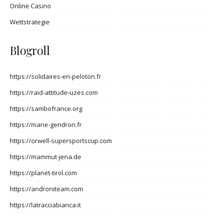
Online Casino
Wettstrategie
Blogroll
https://solidaires-en-peloton.fr
https://raid-attitude-uzes.com
https://sambofrance.org
https://marie-gendron.fr
https://orwell-supersportscup.com
https://mammut-jena.de
https://planet-tirol.com
https://androniteam.com
https://latracciabianca.it