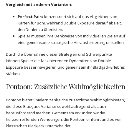
Vergleich mit anderen Varianten:
Perfect Pairs
konzentriert sich auf das Abgleichen von
Karten für Boni, während Double Exposure darauf abzielt,
den Dealer zu überlisten.
Spieler müssen ihre Denkweise von individuellen Zielen auf
eine gemeinsame strategische Herausforderung umstellen.
Durch die Übernahme dieser Strategien und Schwerpunkte
können Spieler die faszinierenden Dynamiken von Double
Exposure besser navigieren und gemeinsam ihr Blackjack-Erlebnis
stärken.
Pontoon: Zusätzliche Wahlmöglichkeiten
Pontoon bietet Spielern zahlreiche zusätzliche Wahlmöglichkeiten,
die diese Blackjack-Variante sowohl aufregend als auch
herausfordernd machen. Gemeinsam erkunden wir die
herzzerreißenden Wendungen, die Pontoon einführt und es vom
klassischen Blackjack unterscheidet.