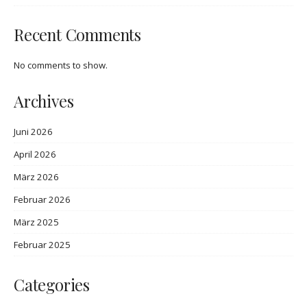
Recent Comments
No comments to show.
Archives
Juni 2026
April 2026
März 2026
Februar 2026
März 2025
Februar 2025
Categories