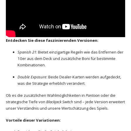
Entdecken Sie diese faszinierenden Versionen:
Spanish 21
: Bietet einzigartige Regeln wie das Entfernen der
10er aus dem Deck und zusätzliche Boni für bestimmte
Kombinationen.
Double Exposure
: Beide Dealer-Karten werden aufgedeckt,
was die Strategie erheblich verändert.
Ob es die zusätzlichen Wahlmöglichkeiten in
Pontoon
oder die
strategische Tiefe von
Blackjack Switch
sind – jede Version erweitert
unser Verständnis und unsere Wertschätzung des Spiels.
Vorteile dieser Variationen: