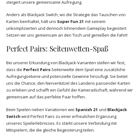
steigert unsere gemeinsame Aufregung.
Anders als Blackjack Switch, wo die Strategie das Tauschen von
Karten beinhaltet, hält uns
Super Fun 21
mit seinem
unkomplizierten und dennoch lohnendem Gameplay begeistert.
Setzen wir uns gemeinsam an den Tisch und genießen die Fahrt!
Perfect Pairs: Seitenwetten-Spaß
Bei unserer Erkundung von Blackjack-Varianten stellen wir fest,
dass die
Perfect Pairs
-Seitenwette dem Spiel eine zusätzliche
Aufregungsebene und potenzielle Gewinne hinzufügt. Sie bietet
uns die Chance, den Nervenkitzel des Landens passender Karten
zu erleben und schafft ein Gefühl der Kameradschaft, während wir
gemeinsam auf das perfekte Paar hoffen.
Beim Spielen neben Variationen wie
Spanish 21
und
Blackjack
Switch
wird Perfect Pairs zu einer erfreulichen Ergänzung
unseres Spielerlebnisses. Es stärkt unsere Verbindung mit
Mitspielern, die die gleiche Begeisterung teilen.